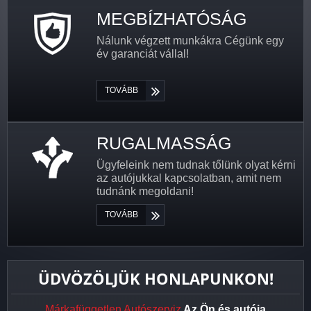
MEGBÍZHATÓSÁG
Nálunk végzett munkákra Cégünk egy
év garanciát vállal!
TOVÁBB
RUGALMASSÁG
Ügyfeleink nem tudnak tőlünk olyat kérni
az autójukkal kapcsolatban, amit nem
tudnánk megoldani!
TOVÁBB
ÜDVÖZÖLJÜK HONLAPUNKON!
Márkafüggetlen Autószerviz
Az Ön és autója