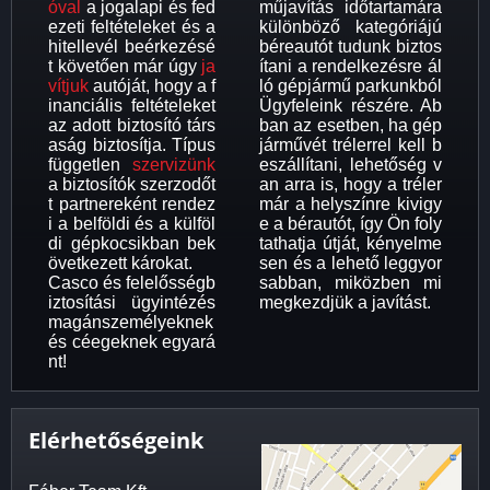
óval
a jogalapi és fed
műjavítás időtartamára
ezeti feltételeket és a
különböző kategóriájú
hitellevél beérkezésé
béreautót tudunk biztos
t követően már úgy
ja
ítani a rendelkezésre ál
vítjuk
autóját, hogy a f
ló gépjármű parkunkból
inanciális feltételeket
Ügyfeleink részére. Ab
az adott biztosító társ
ban az esetben, ha gép
aság biztosítja. Típus
járművét trélerrel kell b
független
szervizünk
eszállítani, lehetőség v
a biztosítók szerzodőt
an arra is, hogy a tréler
t partnereként rendez
már a helyszínre kivigy
i a belföldi és a külföl
e a bérautót, így Ön foly
di gépkocsikban bek
tathatja útját, kényelme
övetkezett károkat.
sen és a lehető leggyor
Casco és felelősségb
sabban, miközben mi
iztosítási ügyintézés
megkezdjük a javítást.
magánszemélyeknek
és céegeknek egyará
nt!
Elérhetőségeink