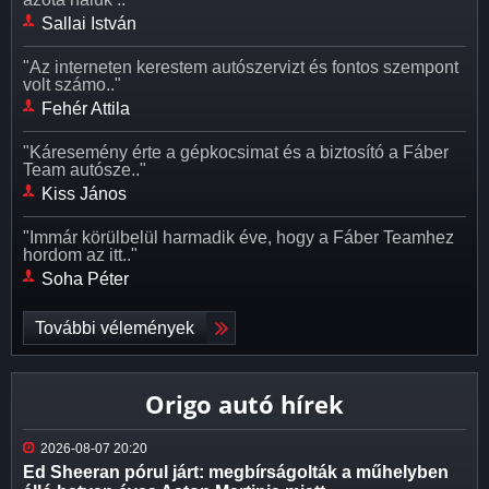
Sallai István
"Az interneten kerestem autószervizt és fontos szempont
volt számo.."
Fehér Attila
"Káresemény érte a gépkocsimat és a biztosító a Fáber
Team autósze.."
Kiss János
"Immár körülbelül harmadik éve, hogy a Fáber Teamhez
hordom az itt.."
Soha Péter
További vélemények
Origo autó hírek
2026-08-07 20:20
Ed Sheeran pórul járt: megbírságolták a műhelyben