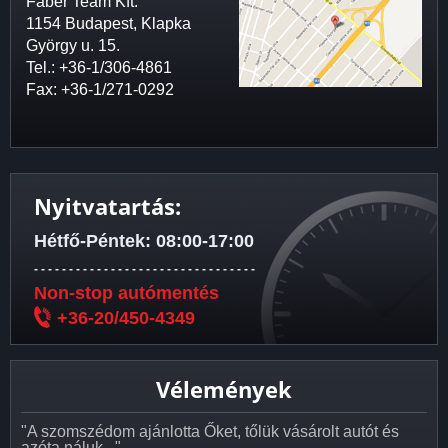
Fáber Team Kft.
1154 Budapest, Klapka
György u. 15.
Tel.: +36-1/306-4861
Fax: +36-1/271-0292
Nyitvatartás:
Hétfő-Péntek: 08:00-17:00
- - - - - - - - - - - - - - - - - - - - - - - - - - - - - - - -
Non-stop autómentés
+36-20/450-4349
Vélemények
"A szomszédom ajánlotta Őket, tőlük vásárolt autót és
azóta náluk .."