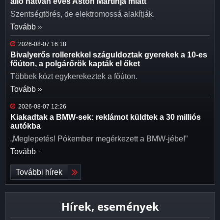
álló hatvan éves Aston Martinja miatt
Szentségtörés, de elektromossá alakítják.
Tovább
2026-08-07 16:18
Bivalyerős rollerekkel száguldoztak gyerekek a 10-es
főúton, a polgárőrök kapták el őket
Többek közt egykerekeztek a főúton.
Tovább
2026-08-07 12:26
Kiakadtak a BMW-sek: reklámot küldtek a 30 milliós
autókba
„Meglepetés! Pókember megérkezett a BMW-jébe!”
Tovább
További hírek
Hírek, események