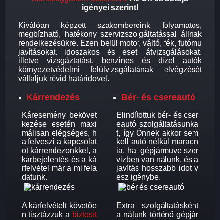
igényei szerint!
Kiválóan képzett szakembereink folyamatos,
megbízható, hatékony szervizszolgáltatással állnak
rendelkezésükre. Ezen belül motor, váltó, fék, futómu
javításokat, idoszakos és eseti átvizsgálásokat,
illetve vizsgáztatást, benzines és dízel autók
környezetvédelmi felülvizsgálatának elvégzését
vállaljuk rövid határidovel.
Kárrendezés
Bér- és csereautó
Káresemény bekövet
Elindítottuk bér- és cser
kezése esetén maxi
eautó szolgáltatásunka
málisan elégséges, h
t, így Önnek akkor sem
a felveszi a kapcsolat
kell autó nélkül maradn
ot kárrendezonkkel, a
ia, ha gépjármuve szer
kárbejelentés és a ká
vizben van nálunk, és a
rfelvétel már a mi fela
javítás hosszabb idot v
datunk.
esz igénybe.
A kárfelvételt követőe
Extra szolgáltatásként
n tisztázzuk a
biztosít
a nálunk történő gépjár